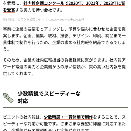
を武器に、
社内報企画コンクールで2020年、2021年、2023年に賞
を受賞
する実力を持つ会社です。
※引用元：ビエント公式サイト（
https://www.viento.co.jp/
）
事前に企業の要望をヒアリングし、予算や悩みに合わせた企画を提
案します。企画、編集、取材、撮影、デザイン、印刷、納品まで一
貫体制で制作を行うため、企業の求める社内報を納品できるでしょ
う。
そのため、企業の社内広報担当の負担軽減に繋がります。社内報ア
ワード常連の実力と企業側からの厚い信頼が、質の高い社内報を提
供してくれます。
少数精鋭でスピーディーな
対応
ビエントの社内報は、
少数精鋭・一貫体制で制作
をすることで、ス
ピーディーな対応が可能です。さまざまな要望に即座に対応するた
め、企業側からの信頼も高いと定評があります。