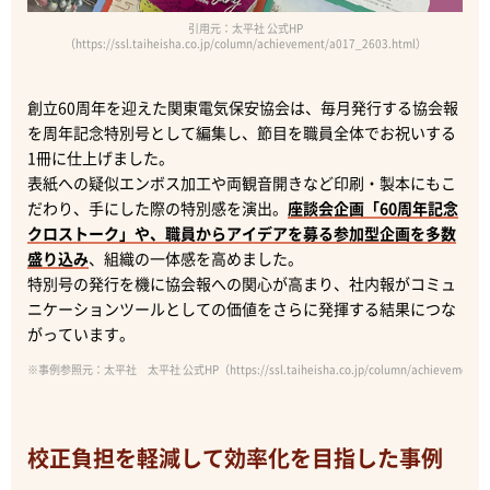
引用元：太平社 公式HP
（https://ssl.taiheisha.co.jp/column/achievement/a017_2603.html）
創立60周年を迎えた関東電気保安協会は、毎月発行する協会報
を周年記念特別号として編集し、節目を職員全体でお祝いする
1冊に仕上げました。
表紙への疑似エンボス加工や両観音開きなど印刷・製本にもこ
だわり、手にした際の特別感を演出。
座談会企画「60周年記念
クロストーク」や、職員からアイデアを募る参加型企画を多数
盛り込み
、組織の一体感を高めました。
特別号の発行を機に協会報への関心が高まり、社内報がコミュ
ニケーションツールとしての価値をさらに発揮する結果につな
がっています。
※事例参照元：太平社 太平社 公式HP（https://ssl.taiheisha.co.jp/column/achievement/a
校正負担を軽減して効率化を目指した事例