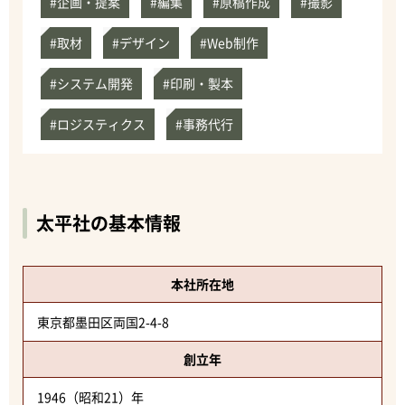
#企画・提案
#編集
#原稿作成
#撮影
#取材
#デザイン
#Web制作
#システム開発
#印刷・製本
#ロジスティクス
#事務代行
太平社の基本情報
本社所在地
東京都墨田区両国2-4-8
創立年
1946（昭和21）年