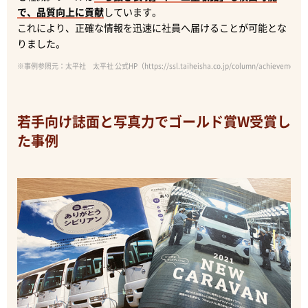
で、品質向上に貢献
しています。
これにより、正確な情報を迅速に社員へ届けることが可能とな
りました。
※事例参照元：太平社 太平社 公式HP（https://ssl.taiheisha.co.jp/column/achievement/a
若手向け誌面と写真力でゴールド賞W受賞し
た事例