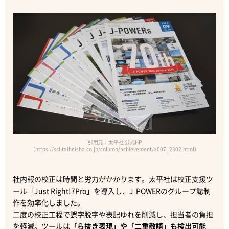
引用元：太平社 公式HP
（https://ssl.taiheisha.co.jp/column/achievement/a007_2302.html）
社内報の校正は時間と労力がかかります。太平社は校正支援ツ
ール「Just Right!7Pro」を導入し、J-POWERのグループ誌制
作を効率化しました。
二度の校正工程で誤字脱字や表記ゆれを削減し、担当者の負担
を軽減。ツールは
「ら抜き表現」や「二重敬語」も検出可能