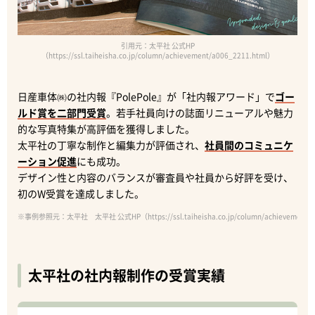
引用元：太平社 公式HP
（https://ssl.taiheisha.co.jp/column/achievement/a006_2211.html）
日産車体㈱の社内報『PolePole』が「社内報アワード」で
ゴー
ルド賞を二部門受賞
。若手社員向けの誌面リニューアルや魅力
的な写真特集が高評価を獲得しました。
太平社の丁寧な制作と編集力が評価され、
社員間のコミュニケ
ーション促進
にも成功。
デザイン性と内容のバランスが審査員や社員から好評を受け、
初のW受賞を達成しました。
※事例参照元：太平社 太平社 公式HP（https://ssl.taiheisha.co.jp/column/achievement/a
太平社の社内報制作の受賞実績