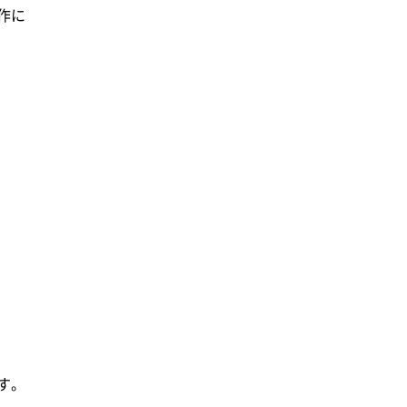
作に
す。