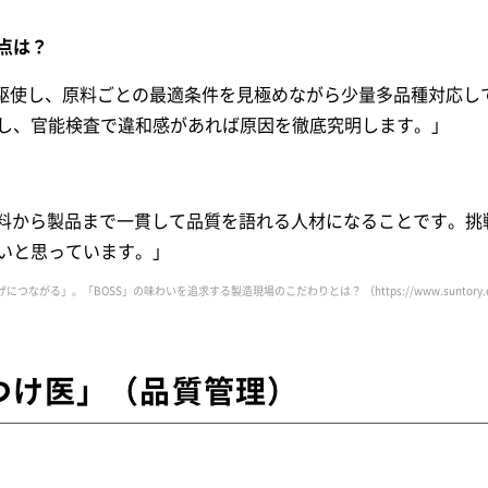
る点は？
を駆使し、原料ごとの最適条件を見極めながら少量多品種対応し
し、官能検査で違和感があれば原因を徹底究明します。」
料から製品まで一貫して品質を語れる人材になることです。挑
いと思っています。」
ムの底上げにつながる」。「BOSS」の味わいを追求する製造現場のこだわりとは？
（https://www.suntory.c
つけ医」（品質管理）
？