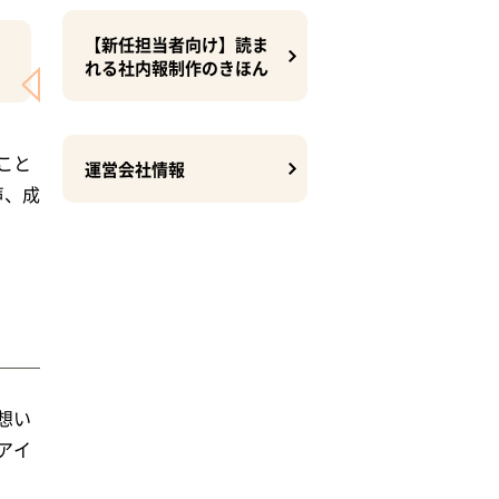
【新任担当者向け】読ま
れる社内報制作のきほん
こと
運営会社情報
声、成
想い
アイ