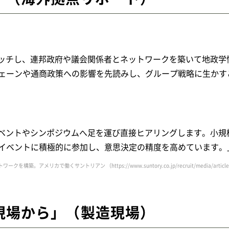
？
ッチし、連邦政府や議会関係者とネットワークを築いて地政学
ェーンや通商政策への影響を先読みし、グループ戦略に生かす
ベントやシンポジウムへ足を運び直接ヒアリングします。小規
イベントに積極的に参加し、意思決定の精度を高めています。
とのネットワークを構築。アメリカで働くサントリアン
（https://www.suntory.co.jp/recruit/media/artic
現場から」（製造現場）