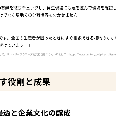
ルスの有無を徹底チェックし、発生現場にも足を運んで環境を確認
けでなく培地での分離培養も欠かせません。」
です。全国の生産者が困ったときにすぐ相談できる植物のかか
続けています。」
」を目指して。サントリーフラワーズ開発担当者のこだわりとは？
（https://www.suntory.co.jp/recruit/m
す役割と成果
浸透と企業文化の醸成